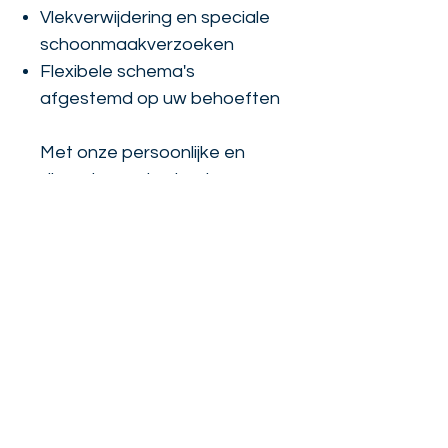
Vlekverwijdering en speciale
schoonmaakverzoeken
Flexibele schema's
afgestemd op uw behoeften
Met onze persoonlijke en
discrete service kunt u
rekenen op stiptheid,
betrouwbaarheid en een
hoogwaardige afwerking.
een afspraak maken
Diensten